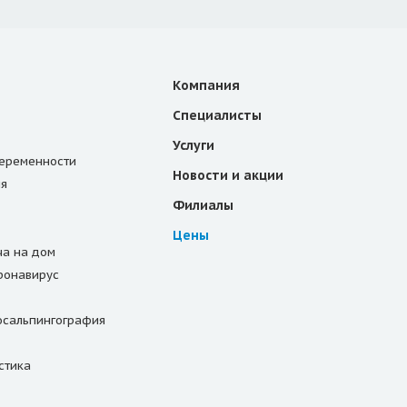
Компания
Специалисты
Услуги
еременности
Новости и акции
ия
Филиалы
Цены
ча на дом
оронавирус
осальпингография
стика