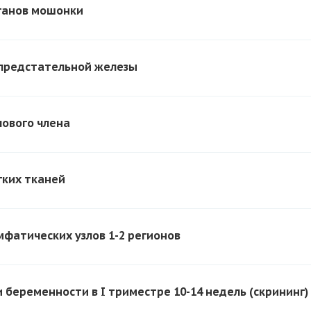
ганов мошонки
предстательной железы
лового члена
гких тканей
мфатических узлов 1-2 регионов
и беременности в I триместре 10-14 недель (скрининг