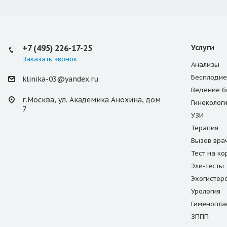
+7 (495) 226-17-25
Услуги
Заказать звонок
Анализы
Бесплодие
klinika-03@yandex.ru
Ведение б
г.Москва, ул. Академика Анохина, дом
Гинеколог
7
УЗИ
Терапия
Вызов вра
Тест на к
Эли-тесты
Эхогистер
Урология
Гименопла
ЗППП