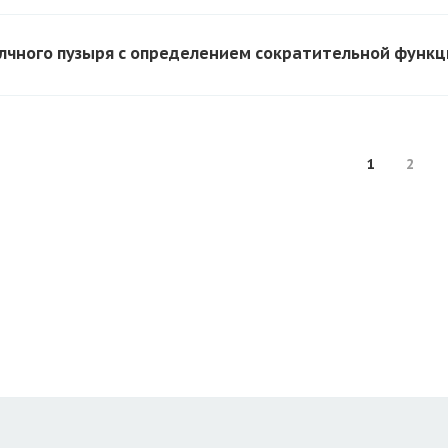
лчного пузыря с определением сократительной функц
1
2